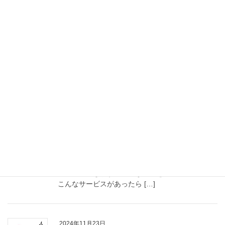
ふたりごと通信 3月
寒い日が続いたと思ったら春を通り越して、初夏
のような気温になり…皆さま体調は崩されていま
せんか。来週からまた少し寒くなるようなので引
き続きお身体には気をつけてくださいね。 さて、
当店では春物・夏物をたくさん仕 […]
2025年2月17日
お知らせ
今年もよろしくお願いいたします
新年のご挨拶が遅れてしまいました…. 今年も中井
衣料百貨店は洋服や寝具、ギフトやスイーツと地
域の皆さまの生活に寄り添った商品のご提案をさ
せていただきます。こんな商品を置いて欲しい!!
こんなサービスがあったら […]
2024年11月23日